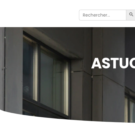
Search
S
For:
ASTUC