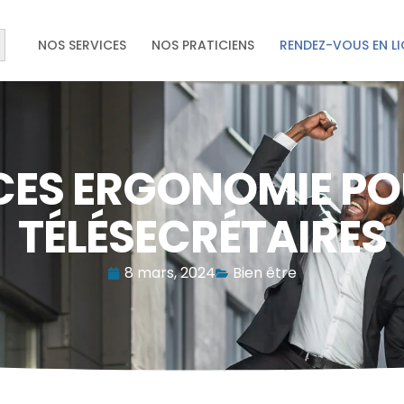
earch Button
NOS SERVICES
NOS PRATICIENS
RENDEZ-VOUS EN L
ES ERGONOMIE PO
TÉLÉSECRÉTAIRES
8 mars, 2024
Bien être