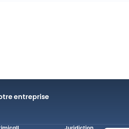
otre entreprise
imicall
Juridiction