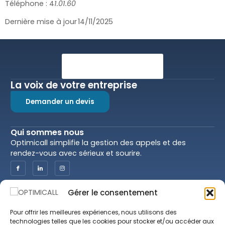
Téléphone : 4
1.01.60
Dernière mise à jour 14/11/2025
La voix de votre entreprise
Demander un devis
Qui sommes nous
Optimicall simplifie la gestion des appels et des
rendez-vous avec sérieux et sourire.
Gérer le consentement
Optimicall
Juridiction
Nos services
CGU & CGV
Pour offrir les meilleures expériences, nous utilisons des
Nos praticiens
Politique de
technologies telles que les cookies pour stocker et/ou accéder aux