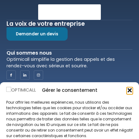
La voix de votre entreprise
Demander un devis
Qui sommes nous
Optimicall simplifie la gestion des appels et des
rendez-vous avec sérieux et sourire.
Gérer le consentement
Optimicall
Juridiction
Nos services
CGU & CGV
Pour offrir les meilleures expériences, nous utilisons des
Nos praticiens
Politique de
technologies telles que les cookies pour stocker et/ou accéder aux
Confidentialité
informations des appareils. Le fait de consentir à ces technologies
Prendre rendez-vous
nous permettra de traiter des données telles que le comportement
Mentions Légales
Blog
de navigation ou les ID uniques sur ce site. Le fait de ne pas
consentir ou de retirer son consentement peut avoir un effet négatif
Spécialités
sur certaines caractéristiques et fonctions.