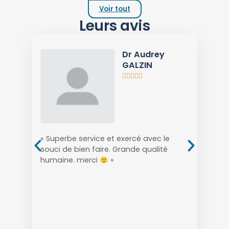
Voir tout
Leurs avis
 TOURA
Dr Audrey
GALZIN





« Superbe service et exercé avec le
« Un accue
souci de bien faire. Grande qualité
et un ser
humaine. merci
»
professio