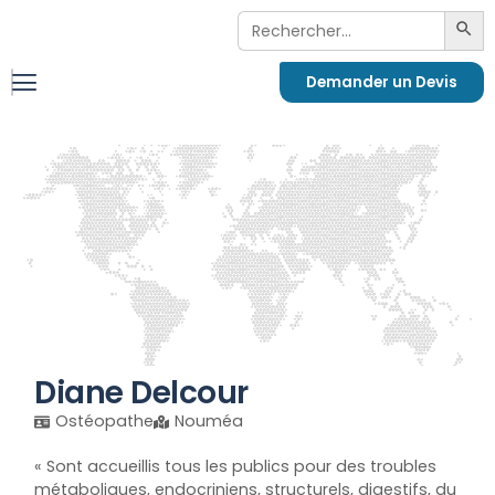
Search
Sea
For:
Demander un Devis
Diane Delcour
Ostéopathe
Nouméa
« Sont accueillis tous les publics pour des troubles
métaboliques, endocriniens, structurels, digestifs, du