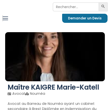
Search
Sea
For:
Demander un Devis
Maître KAIGRE Marie-Katell
Avocat
Nouméa
Avocat au Barreau de Nouméa ayant un cabinet
secondaire à Brest Diplômée en Indemnisation du