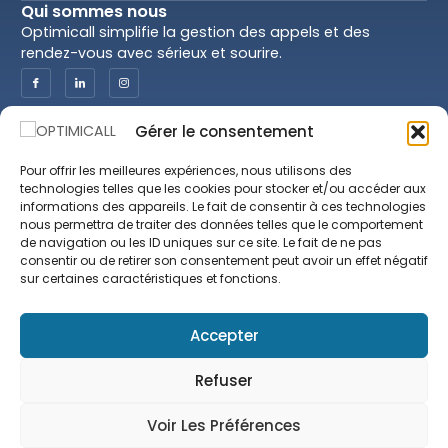
Qui sommes nous
Optimicall simplifie la gestion des appels et des
rendez-vous avec sérieux et sourire.
Gérer le consentement
Optimicall
Juridiction
Nos services
CGU & CGV
Pour offrir les meilleures expériences, nous utilisons des
Nos praticiens
Politique de
technologies telles que les cookies pour stocker et/ou accéder aux
Confidentialité
informations des appareils. Le fait de consentir à ces technologies
Prendre rendez-vous
nous permettra de traiter des données telles que le comportement
Mentions Légales
Blog
de navigation ou les ID uniques sur ce site. Le fait de ne pas
consentir ou de retirer son consentement peut avoir un effet négatif
Spécialités
sur certaines caractéristiques et fonctions.
Contactez-nous
Accepter
contact@optimicall.com
(687) 41.01.60
Refuser
Voir Les Préférences
Made in New Cal by Tealforge