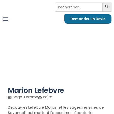
Search
Sea
For:
Demander un Devis
Marion Lefebvre
Sage-Femme
Païta
Découvrez Lefebvre Marion et les sages‑femmes de
Savannah qui mettent l’accent sur l’écoute, la