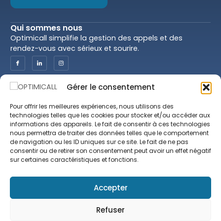
Qui sommes nous
Optimicall simplifie la gestion des appels et des
rendez-vous avec sérieux et sourire.
Gérer le consentement
Optimicall
Juridiction
Nos services
CGU & CGV
Pour offrir les meilleures expériences, nous utilisons des
Nos praticiens
Politique de
technologies telles que les cookies pour stocker et/ou accéder aux
Confidentialité
informations des appareils. Le fait de consentir à ces technologies
Prendre rendez-vous
nous permettra de traiter des données telles que le comportement
Mentions Légales
Blog
de navigation ou les ID uniques sur ce site. Le fait de ne pas
consentir ou de retirer son consentement peut avoir un effet négatif
Spécialités
sur certaines caractéristiques et fonctions.
Contactez-nous
Accepter
contact@optimicall.com
(687) 41.01.60
Refuser