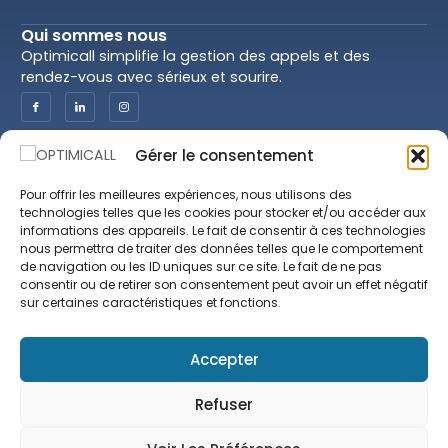
Qui sommes nous
Optimicall simplifie la gestion des appels et des
rendez-vous avec sérieux et sourire.
Gérer le consentement
Optimicall
Juridiction
Nos services
CGU & CGV
Pour offrir les meilleures expériences, nous utilisons des
Nos praticiens
Politique de
technologies telles que les cookies pour stocker et/ou accéder aux
Confidentialité
informations des appareils. Le fait de consentir à ces technologies
Prendre rendez-vous
nous permettra de traiter des données telles que le comportement
Mentions Légales
Blog
de navigation ou les ID uniques sur ce site. Le fait de ne pas
consentir ou de retirer son consentement peut avoir un effet négatif
Spécialités
sur certaines caractéristiques et fonctions.
Contactez-nous
Accepter
contact@optimicall.com
(687) 41.01.60
Refuser