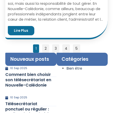
soi, mais aussi la responsabilité de tout gérer. En
Nouvelle-Calédonie, comme ailleurs, beaucoup de
professionnels indépendants jonglent entre leur
cœur de métier, la relation client, l’administratif et la
gestion financière. Résultat : la charge mentale
explose. Alors, comment souffler un peu sans perdre
Lire Plus
en efficacité ? Conclusion Alléger sa charge mentale
quand on est indépendant en Nouvelle-Calédonie,
c’est avant tout accepter que l’on ne peut pas tout
1
2
3
4
5
porter seul. En priorisant, en s’organisant, en utilisant
les bons outils et en déléguant certaines tâches, on
Nouveaux posts
Catégories
retrouve du temps, de l’énergie et de la sérénité. […]
Bien être
10 Sep 2025
Comment bien choisir
son télésecrétariat en
Nouvelle-Calédonie
10 Sep 2025
Télésecrétariat
ponctuel ou régulier :