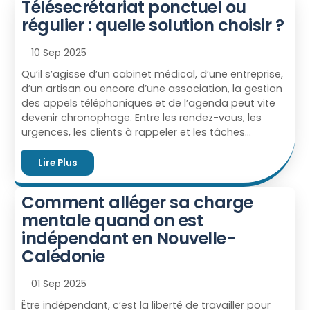
Télésecrétariat ponctuel ou
pour vous aider à faire le bon choix. Définir vos
régulier : quelle solution choisir ?
besoins réels pour bien choisir son télésecrétariat en
Nouvelle-Calédonie Avant de choisir, il est essentiel
10 Sep 2025
de savoir ce que vous attendez du télésecrétariat :
==> Plus vos besoins sont clairs, plus vous […]
Qu’il s’agisse d’un cabinet médical, d’une entreprise,
d’un artisan ou encore d’une association, la gestion
des appels téléphoniques et de l’agenda peut vite
devenir chronophage. Entre les rendez-vous, les
urgences, les clients à rappeler et les tâches
administratives, il est parfois difficile d’être
disponible pour répondre à tout le monde. Le
Lire Plus
télésecrétariat apporte une solution flexible et
efficace. Mais faut-il opter pour une formule avec
Comment alléger sa charge
un télésecrétariat ponctuel ou régulier ? Le
mentale quand on est
télésecrétariat ponctuel : flexibilité et liberté Le
télésecrétariat ponctuel consiste à confier vos
indépendant en Nouvelle-
appels et vos agendas uniquement quand vous en
Calédonie
avez besoin : périodes de congés, absence de votre
secrétaire habituelle, surcharge ponctuelle […]
01 Sep 2025
Être indépendant, c’est la liberté de travailler pour