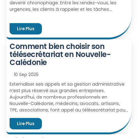
devenir chronophage. Entre les rendez-vous, les
urgences, les clients à rappeler et les tâches
administratives, il est parfois difficile d’être
disponible pour répondre à tout le monde. Le
télésecrétariat apporte une solution flexible et
Lire Plus
efficace. Mais faut-il opter pour une formule avec
un télésecrétariat ponctuel ou régulier ? Le
Comment bien choisir son
télésecrétariat ponctuel : flexibilité et liberté Le
télésecrétariat en Nouvelle-
télésecrétariat ponctuel consiste à confier vos
Calédonie
appels et vos agendas uniquement quand vous en
avez besoin : périodes de congés, absence de votre
secrétaire habituelle, surcharge ponctuelle […]
10 Sep 2025
Externaliser ses appels et sa gestion administrative
n’est plus réservé aux grandes entreprises.
Aujourd’hui, de nombreux professionnels en
Nouvelle-Calédonie, médecins, avocats, artisans,
TPE, associations, font appel au télésecrétariat pour
gagner en temps, en organisation et en sérénité.
Mais face aux différentes offres disponibles, une
Lire Plus
question se pose : comment choisir le bon
télésecrétariat en NC ? Voici quelques critères clés