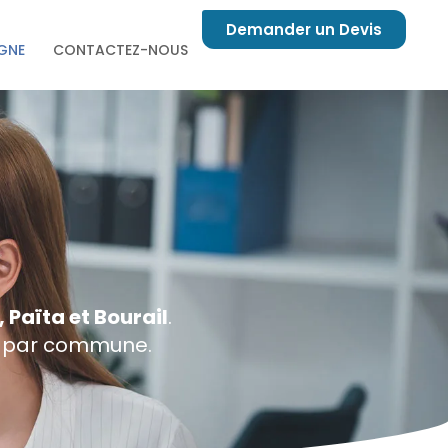
Demander un Devis
IGNE
CONTACTEZ-NOUS
aïta et Bourail
.
és par commune.