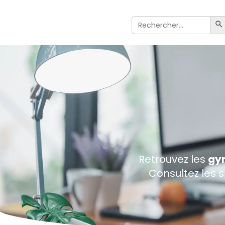
Search
S
For:
Retrouvez les
gyn
Consultez les 