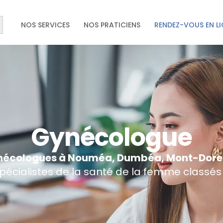
earch Button
NOS SERVICES
NOS PRATICIENS
RENDEZ-VOUS EN L
Gynécologue
écologues à Nouméa, Dumbéa, Mont-Dore, P
spécialistes de la santé de la femme class